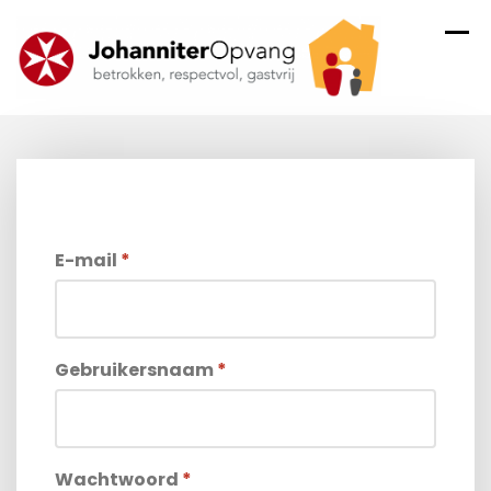
Skip
to
content
E-mail
*
Gebruikersnaam
*
Wachtwoord
*