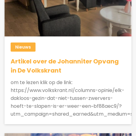
Nieuws
Artikel over de Johanniter Opvang
in De Volkskrant
om te lezen klik op de link:
https://www.volkskrant.nl/columns-opinie/elk-
dakloos-gezin-dat-niet-tussen-zwervers-
hoeft-te-slapen-is-er-weer-een~bf88aec9/?
utm_campaign=shared_earned&utm_medium=soci