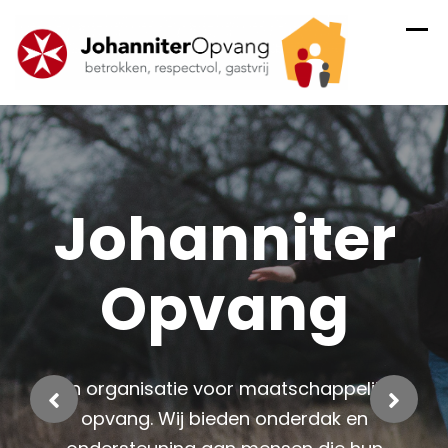
Skip
to
content
Johanniter
Opvang
Een organisatie voor maatschappelijke
opvang. Wij bieden onderdak en