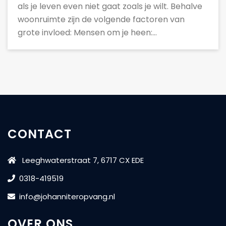
als je leven even niet gaat zoals je wilt. Behalve
woonruimte zijn de volgende factoren van
grote invloed: Mensen om je heen:…
CONTACT
Leeghwaterstraat 7, 6717 CX EDE
0318-419519
info@johanniteropvang.nl
OVER ONS