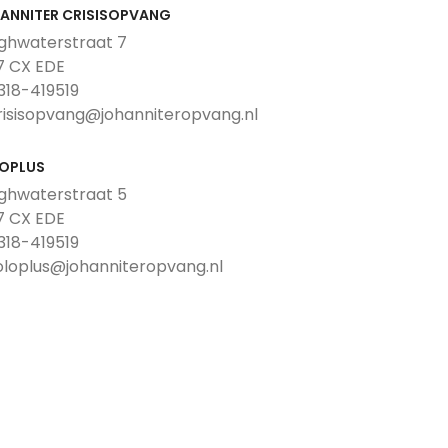
ANNITER CRISISOPVANG
ghwaterstraat 7
7 CX EDE
0318-419519
crisisopvang@johanniteropvang.nl
OPLUS
ghwaterstraat 5
7 CX EDE
0318-419519
soloplus@johanniteropvang.nl