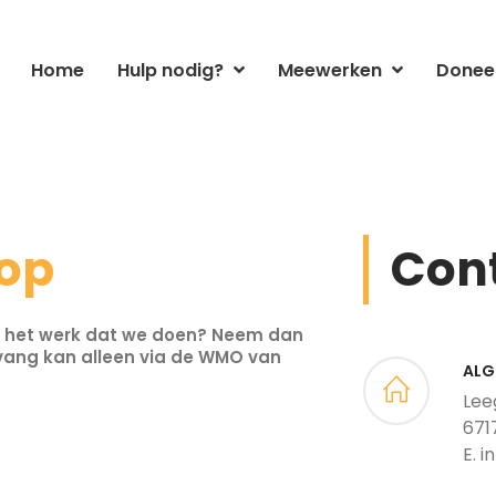
Home
Hulp nodig?
Meewerken
Donee
 op
Con
of het werk dat we doen? Neem dan
vang kan alleen via de WMO van
ALG
Lee
671
E. 