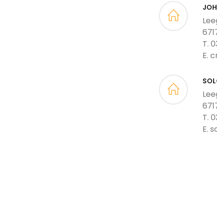
JOH
Lee
671
T. 
E. 
SOL
Lee
671
T. 
E. 