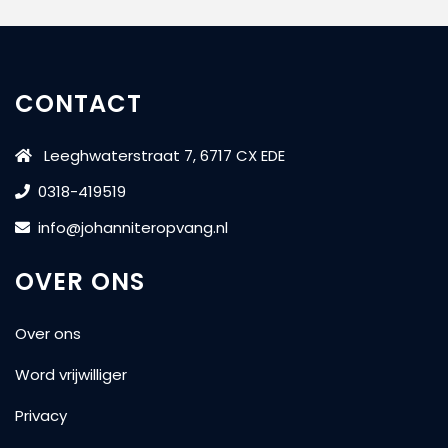
gezinnen
met
kinderen
CONTACT
Leeghwaterstraat 7, 6717 CX EDE
0318-419519
info@johanniteropvang.nl
OVER ONS
Over ons
Word vrijwilliger
Privacy